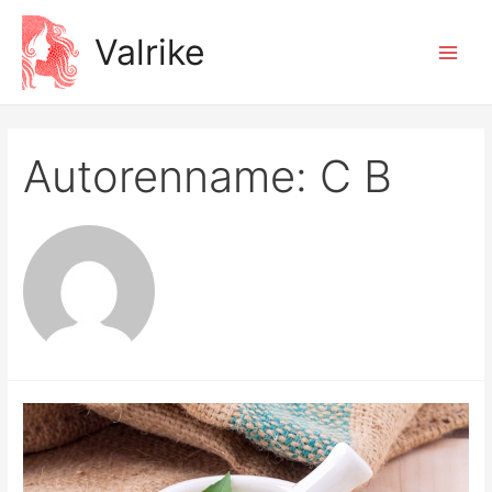
Zum
Valrike
Inhalt
Main
springen
Men
Autorenname: C B